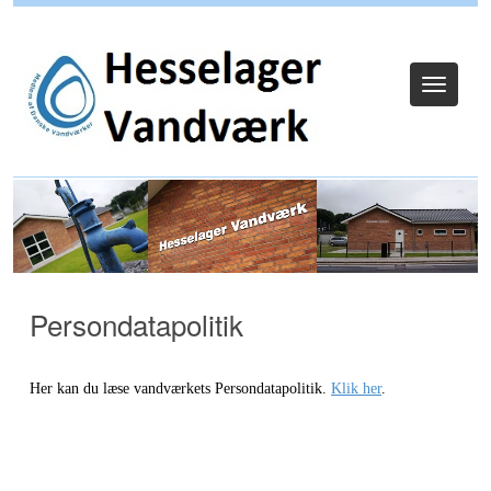
Log ind
Toggle
navigat
Persondatapolitik
Her kan du læse vandværkets Persondatapolitik.
Klik her
.